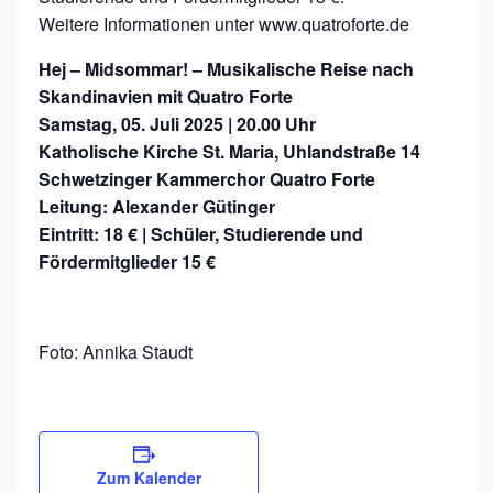
K
Weitere Informationen unter www.quatroforte.de
A
N
Hej – Midsommar! – Musikalische Reise nach
Skandinavien mit Quatro Forte
D
Samstag, 05. Juli 2025 | 20.00 Uhr
I
Katholische Kirche St. Maria, Uhlandstraße 14
N
Schwetzinger Kammerchor Quatro Forte
A
Leitung: Alexander Gütinger
V
Eintritt: 18 € | Schüler, Studierende und
Fördermitglieder 15 €
I
E
N
Foto: Annika Staudt
M
I
T
D
Zum Kalender