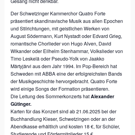
I
Gesang nicht denkbar.
S
Der Schwetzinger Kammerchor Quatro Forte
C
präsentiert skandinavische Musik aus allen Epochen
H
und Stilrichtungen, mit geistlichen Werken von
E
August Södermann, Kurt Nystadt oder Edvard Grieg,
romantische Chorlieder von Hugo Alven, David
R
Wikander oder Eilhelm Stenhammar, Volkslieder von
E
Timo Leskelä oder Pseudo-Yolk von Jaakko
I
Märtyjärvi aus dem Jahr 1994. Im Pop-Bereich hat
S
Schweden mit ABBA eine der erfolgreichsten Bands
E
der Musikgeschichte hervorgebracht. Quatro Forte
wird einige Songs der Formation präsentieren.
N
Die Leitung des Sommerkonzerts hat
Alexander
A
Gütinger.
C
Karten für das Konzert sind ab 21.06.2025 bei der
H
Buchhandlung Kieser, Schwetzingen oder an der
S
Abendkasse erhältlich und kosten 18 €, für Schüler,
Studierende und Fördermitglieder 15 €.