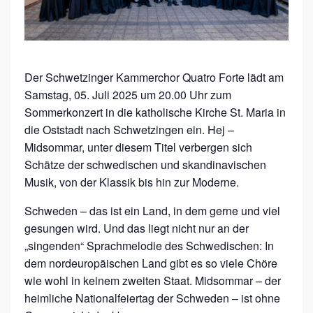
D
S
O
M
Der Schwetzinger Kammerchor Quatro Forte lädt am
M
Samstag, 05. Juli 2025 um 20.00 Uhr zum
A
Sommerkonzert in die katholische Kirche St. Maria in
R
die Oststadt nach Schwetzingen ein. Hej –
!
Midsommar, unter diesem Titel verbergen sich
Schätze der schwedischen und skandinavischen
M
Musik, von der Klassik bis hin zur Moderne.
U
S
Schweden – das ist ein Land, in dem gerne und viel
I
gesungen wird. Und das liegt nicht nur an der
„singenden“ Sprachmelodie des Schwedischen: In
K
dem nordeuropäischen Land gibt es so viele Chöre
A
wie wohl in keinem zweiten Staat. Midsommar – der
L
heimliche Nationalfeiertag der Schweden – ist ohne