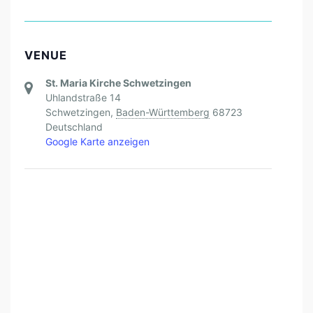
A
M
M
VENUE
E
St. Maria Kirche Schwetzingen
R
Uhlandstraße 14
C
Schwetzingen
,
Baden-Württemberg
68723
H
Deutschland
Google Karte anzeigen
O
R
Q
U
A
T
R
O