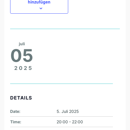
E
hinzufügen
M
S
C
H
W
juli
05
E
T
2025
Z
I
N
G
DETAILS
E
Date:
5. Juli 2025
R
K
Time:
20:00 - 22:00