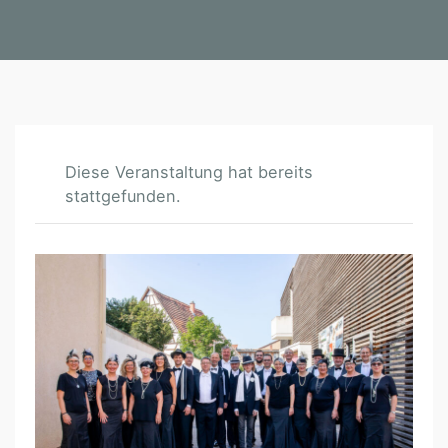
Diese Veranstaltung hat bereits
stattgefunden.
H
E
J
–
M
I