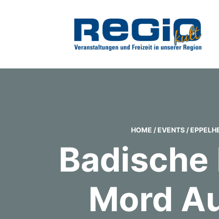
HOME
/
EVENTS
/
EPPELH
Badische
Mord Au