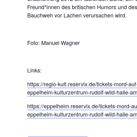
F
Freund*innen des britischen Humors und des
S
Bauchweh vor Lachen verursachen wird.
C
H
L
Foto: Manuel Wagner
O
S
S
Links:
H
A
https://regio-kult.reservix.de/tickets-mord-a
eppelheim-kulturzentrum-rudolf-wild-halle-
V
E
https://eppelheim.reservix.de/tickets-mord-a
R
eppelheim-kulturzentrum-rudolf-wild-halle-
S
H