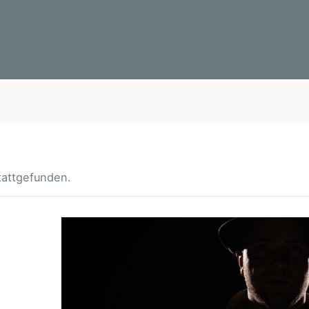
tattgefunden.
B
A
D
I