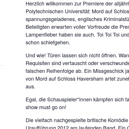
B
Herzlich willkommen zur Premiere der alljähr
R
Polytechnischen Universität: Mord auf Schlo
U
spannungsgeladenes, englisches Kriminalstück
C
Beteiligten erwarten voller Vorfreude die Pr
Lampenfieber haben sie auch. Toi Toi Toi un
H
schon schiefgehen.
S
A
Und wie! Türen lassen sich nicht öffnen. Wa
L
Requisiten sind vertauscht oder verschwunde
:
falschen Reihenfolge ab. Ein Missgeschick j
M
von Mord auf Schloss Haversham artet zune
aus.
O
R
Egal, die Schauspieler*innen kämpfen sich ta
D
show must go on!
A
Die vielfach nachgespielte britische Komödie l
U
Uraufführung 2012 am laufenden Band. Ein 