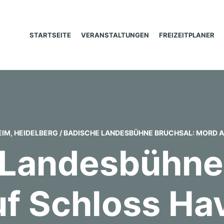
STARTSEITE
VERANSTALTUNGEN
FREIZEITPLANER
EIM
,
HEIDELBERG
/
BADISCHE LANDESBÜHNE BRUCHSAL: MORD 
 Landesbühne 
f Schloss H