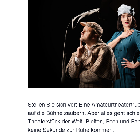
S
C
H
E
L
A
N
D
E
S
B
Ü
Stellen Sie sich vor: Eine Amateurtheatertrup
H
auf die Bühne zaubern. Aber alles geht schie
Theaterstück der Welt. Pleiten, Pech und P
N
keine Sekunde zur Ruhe kommen.
E