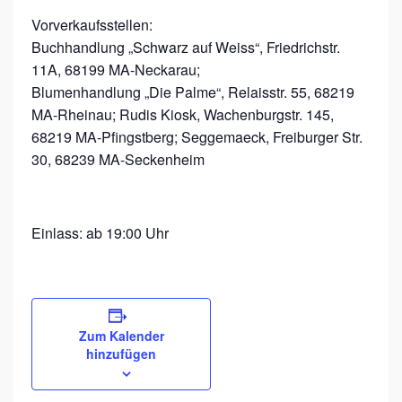
N
Vorverkaufsstellen:
N
Buchhandlung „Schwarz auf Weiss“, Friedrichstr.
E
11A, 68199 MA-Neckarau;
Blumenhandlung „Die Palme“, Relaisstr. 55, 68219
T
MA-Rheinau; Rudis Kiosk, Wachenburgstr. 145,
T
68219 MA-Pfingstberg; Seggemaeck, Freiburger Str.
30, 68239 MA-Seckenheim
Einlass: ab 19:00 Uhr
Zum Kalender
hinzufügen