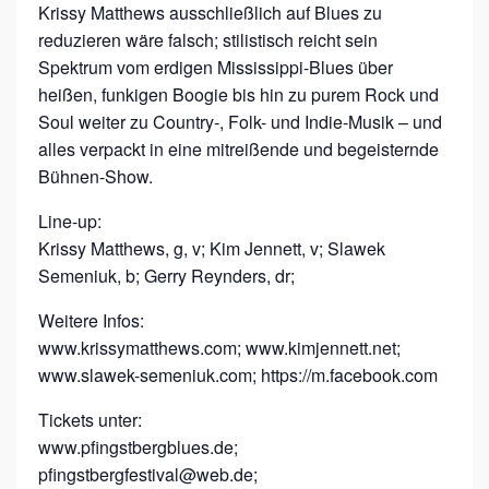
Krissy Matthews ausschließlich auf Blues zu
S
reduzieren wäre falsch; stilistisch reicht sein
&
Spektrum vom erdigen Mississippi-Blues über
B
heißen, funkigen Boogie bis hin zu purem Rock und
A
Soul weiter zu Country-, Folk- und Indie-Musik – und
N
alles verpackt in eine mitreißende und begeisternde
Bühnen-Show.
D
F
Line-up:
E
Krissy Matthews, g, v; Kim Jennett, v; Slawek
A
Semeniuk, b; Gerry Reynders, dr;
T
Weitere Infos:
K
www.krissymatthews.com; www.kimjennett.net;
I
www.slawek-semeniuk.com; https://m.facebook.com
M
Tickets unter:
J
www.pfingstbergblues.de;
E
pfingstbergfestival@web.de;