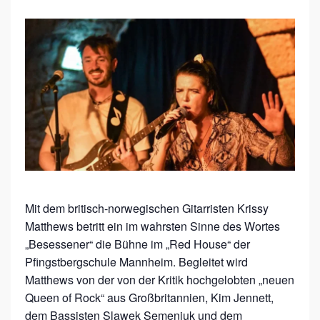
“
A
H
A
R
D
W
O
R
Mit dem britisch-norwegischen Gitarristen Krissy
K
Matthews betritt ein im wahrsten Sinne des Wortes
I
„Besessener“ die Bühne im „Red House“ der
N
Pfingstbergschule Mannheim. Begleitet wird
Matthews von der von der Kritik hochgelobten „neuen
G
Queen of Rock“ aus Großbritannien, Kim Jennett,
M
dem Bassisten Slawek Semeniuk und dem