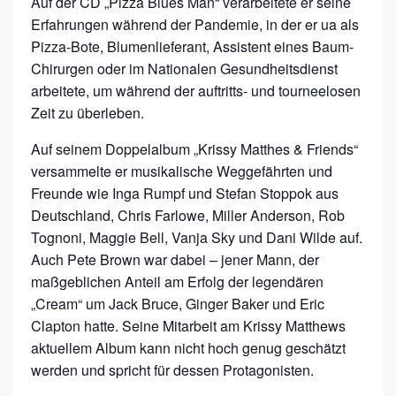
Auf der CD „Pizza Blues Man“ verarbeitete er seine
S
Erfahrungen während der Pandemie, in der er ua als
–
Pizza-Bote, Blumenlieferant, Assistent eines Baum-
K
Chirurgen oder im Nationalen Gesundheitsdienst
R
arbeitete, um während der auftritts- und tourneelosen
Zeit zu überleben.
I
S
Auf seinem Doppelalbum „Krissy Matthes & Friends“
S
versammelte er musikalische Weggefährten und
Freunde wie Inga Rumpf und Stefan Stoppok aus
Y
Deutschland, Chris Farlowe, Miller Anderson, Rob
M
Tognoni, Maggie Bell, Vanja Sky und Dani Wilde auf.
A
Auch Pete Brown war dabei – jener Mann, der
T
maßgeblichen Anteil am Erfolg der legendären
T
„Cream“ um Jack Bruce, Ginger Baker und Eric
Clapton hatte. Seine Mitarbeit am Krissy Matthews
H
aktuellem Album kann nicht hoch genug geschätzt
E
werden und spricht für dessen Protagonisten.
W