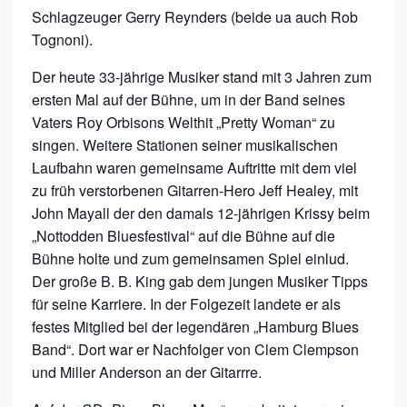
A
Schlagzeuger Gerry Reynders (beide ua auch Rob
N
Tognoni).
”
Der heute 33-jährige Musiker stand mit 3 Jahren zum
I
ersten Mal auf der Bühne, um in der Band seines
N
Vaters Roy Orbisons Welthit „Pretty Woman“ zu
S
singen. Weitere Stationen seiner musikalischen
Laufbahn waren gemeinsame Auftritte mit dem viel
A
zu früh verstorbenen Gitarren-Hero Jeff Healey, mit
C
John Mayall der den damals 12-jährigen Krissy beim
H
„Nottodden Bluesfestival“ auf die Bühne auf die
E
Bühne holte und zum gemeinsamen Spiel einlud.
N
Der große B. B. King gab dem jungen Musiker Tipps
für seine Karriere. In der Folgezeit landete er als
B
festes Mitglied bei der legendären „Hamburg Blues
L
Band“. Dort war er Nachfolger von Clem Clempson
U
und Miller Anderson an der Gitarrre.
E