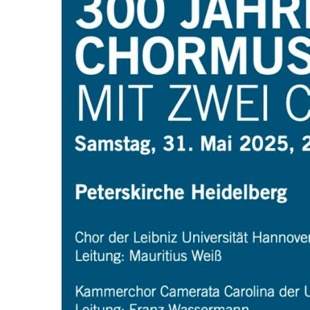
E
C
H
O
R
M
U
S
I
K