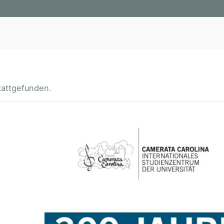
tattgefunden.
3
0
0
J
A
H
R