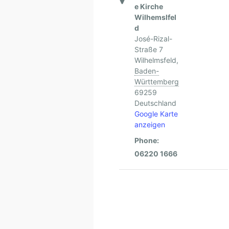
e Kirche
Wilhemslfel
d
José-Rizal-
Straße 7
Wilhelmsfeld
,
Baden-
Württemberg
69259
Deutschland
Google Karte
anzeigen
Phone:
06220 1666