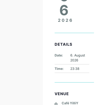
6
2026
DETAILS
Date:
6. August
2026
Time:
23:38
VENUE
Café YilliY